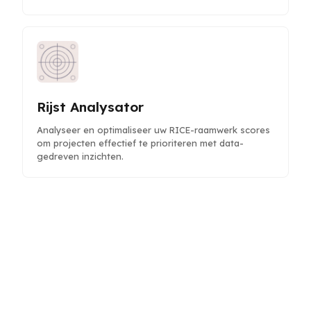
Rijst Analysator
Analyseer en optimaliseer uw RICE-raamwerk scores
om projecten effectief te prioriteren met data-
gedreven inzichten.
Video Content Brainstormer
Genereer creatieve video-ideeën en gestructureerde
overzichten om je contentstrategie en betrokkenheid