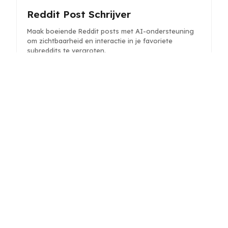
Reddit Post Schrijver
Maak boeiende Reddit posts met AI-ondersteuning
om zichtbaarheid en interactie in je favoriete
subreddits te vergroten.
CV Opsommingstekst Generator
Genereer duidelijke en impactvolle
opsommingsteksten voor je CV om prestaties en
vaardigheden effectief te benadrukken.