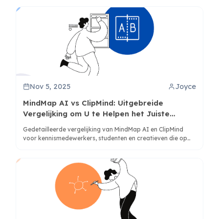
en tijdlijnen beter kunnen begrijpen via bewezen cognitieve
methoden.
Nov 5, 2025
Joyce
MindMap AI vs ClipMind: Uitgebreide
Vergelijking om U te Helpen het Juiste
Gereedschap te Kiezen
Gedetailleerde vergelijking van MindMap AI en ClipMind
voor kennismedewerkers, studenten en creatieven die op
zoek zijn naar de juiste AI-gestuurde mindmapoplossing
voor hun behoeften.