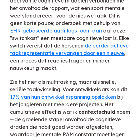
deel van je cognitieve middelen verbonden met
het onvoltooide rapport, wat een soort mentale
weerstand creëert voor de nieuwe taak. Dit is
geen korte pauze; onderzoek met behulp van
EHR-gebaseerde auditlogs toont aan
dat deze
"switchkost" een meetbare cognitieve last is. Elke
switch vereist dat de hersenen
de eerder actieve
taakrepresentatie vervangen door een nieuwe
,
een proces dat reacties trager en minder
nauwkeurig maakt.
Zie het niet als multitasking, maar als snelle,
seriële taakwisseling. Voor ontwikkelaars kan dit
17% van hun ontwikkelinspanning opslokken
bij
het jongleren met meerdere projecten. Het
cumulatieve effect is wat ik
contextschuld
noem
—de groeiende stapel onvoltooide cognitieve
draden die nooit goed worden afgesloten,
waardoor je mentale RAM constant moet legen