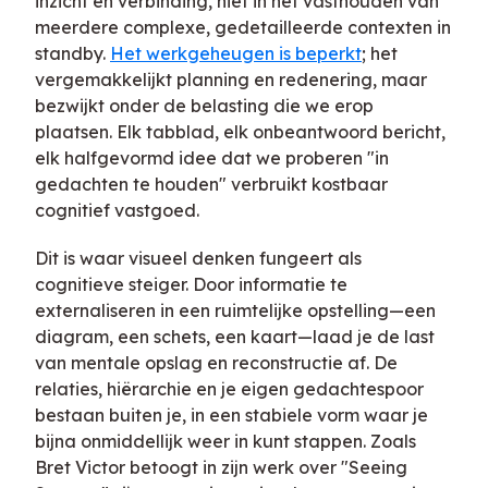
inzicht en verbinding, niet in het vasthouden van
meerdere complexe, gedetailleerde contexten in
standby.
Het werkgeheugen is beperkt
; het
vergemakkelijkt planning en redenering, maar
bezwijkt onder de belasting die we erop
plaatsen. Elk tabblad, elk onbeantwoord bericht,
elk halfgevormd idee dat we proberen "in
gedachten te houden" verbruikt kostbaar
cognitief vastgoed.
Dit is waar visueel denken fungeert als
cognitieve steiger. Door informatie te
externaliseren in een ruimtelijke opstelling—een
diagram, een schets, een kaart—laad je de last
van mentale opslag en reconstructie af. De
relaties, hiërarchie en je eigen gedachtespoor
bestaan buiten je, in een stabiele vorm waar je
bijna onmiddellijk weer in kunt stappen. Zoals
Bret Victor betoogt in zijn werk over "Seeing