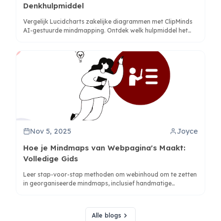
Denkhulpmiddel
Vergelijk Lucidcharts zakelijke diagrammen met ClipMinds
AI-gestuurde mindmapping. Ontdek welk hulpmiddel het
beste past bij jouw workflow voor onderzoek, planning en
kennisorganisatie.
Nov 5, 2025
Joyce
Hoe je Mindmaps van Webpagina's Maakt:
Volledige Gids
Leer stap-voor-stap methoden om webinhoud om te zetten
in georganiseerde mindmaps, inclusief handmatige
technieken en AI-gestuurde tools zoals ClipMind voor
directe conversie.
Alle blogs