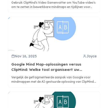
Gebruik ClipMind's Video Samenvatter om YouTube-video's
om te zetten in bewerkbare mindmaps en tijdlijnen voor
sneller leren en analyseren. Probeer het nu.
Nov 16, 2025
Joyce
Google Mind Map-oplossingen versus
ClipMind: Welke tool organiseert uw
informatie echt?
Vergelijk de gefragmenteerde aanpak van Google voor
mindmappen met de AI-gestuurde oplossing van ClipMind.
Ontdek welke tool beter aansluit bij uw
informatieorganisatiebehoeften op basis van
workflowefficiëntie en outputkwaliteit.