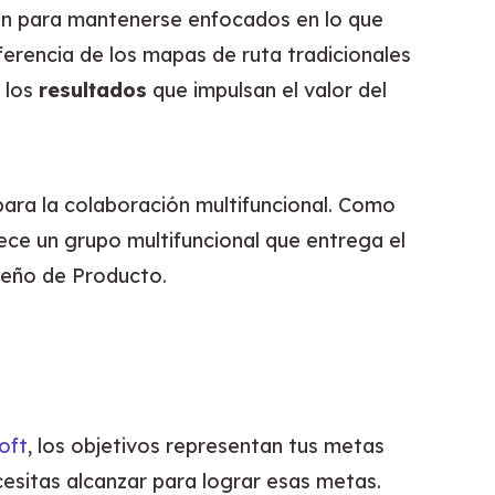
an para mantenerse enfocados en lo que 
erencia de los mapas de ruta tradicionales 
los 
resultados
 que impulsan el valor del 
Este marco funciona particularmente bien para los equipos de producto porque está diseñado para la colaboración multifuncional. Como 
ce un grupo multifuncional que entrega el 
iseño de Producto.
oft
, los objetivos representan tus metas 
esitas alcanzar para lograr esas metas.