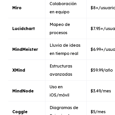
Colaboración
Miro
$8+/usuari
en equipo
Mapeo de
Lucidchart
$7.95+/usua
procesos
Lluvia de ideas
MindMeister
$6.99+/usu
en tiempo real
Estructuras
XMind
$59.99/año
avanzadas
Uso en
MindNode
$3.49/mes
iOS/móvil
Diagramas de
Coggle
$5/mes