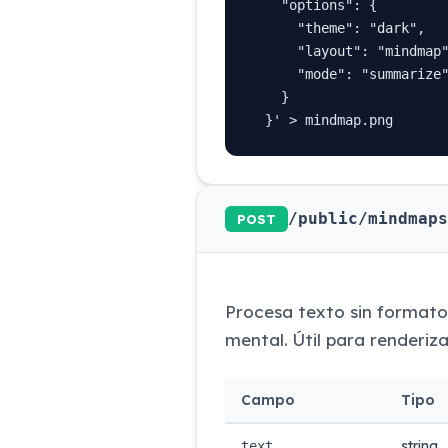
    "options": {

      "theme": "dark",

      "layout": "mindmap"
      "mode": "summarize"
    }

  }' > mindmap.png
/public/mindmaps
POST
Procesa texto sin format
mental. Útil para renderiz
Campo
Tipo
string
text