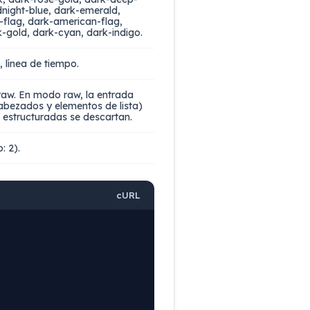
night-blue, dark-emerald,
-flag, dark-american-flag,
k-gold, dark-cyan, dark-indigo.
, línea de tiempo.
 raw. En modo raw, la entrada
bezados y elementos de lista)
o estructuradas se descartan.
: 2).
cURL