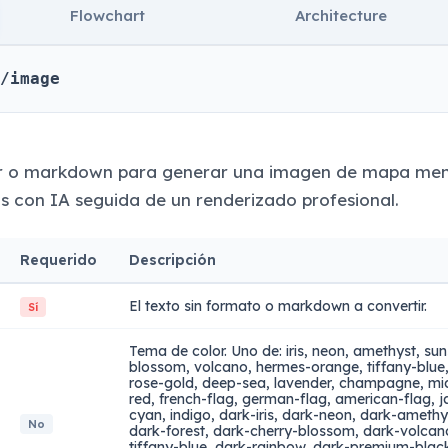
Flowchart
Architecture
/image
ar o markdown para generar una imagen de mapa ment
is con IA seguida de un renderizado profesional.
Requerido
Descripción
El texto sin formato o markdown a convertir.
Sí
Tema de color. Uno de: iris, neon, amethyst, sun
blossom, volcano, hermes-orange, tiffany-blue
rose-gold, deep-sea, lavender, champagne, mid
red, french-flag, german-flag, american-flag, ja
cyan, indigo, dark-iris, dark-neon, dark-ameth
No
dark-forest, dark-cherry-blossom, dark-volca
tiffany-blue, dark-rainbow, dark-premium-blac