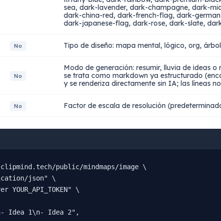
sea, dark-lavender, dark-champagne, dark-mid
dark-china-red, dark-french-flag, dark-german
dark-japanese-flag, dark-rose, dark-slate, dar
Tipo de diseño: mapa mental, lógico, org, árbol
No
Modo de generación: resumir, lluvia de ideas o
se trata como markdown ya estructurado (enca
No
y se renderiza directamente sin IA; las líneas n
Factor de escala de resolución (predeterminado
No
clipmind.tech/public/mindmaps/image \

cation/json" \

er YOUR_API_TOKEN" \

- Idea 1\n- Idea 2",
