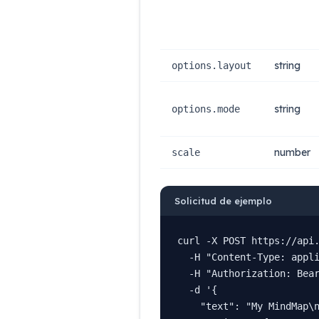
string
options.layout
string
options.mode
number
scale
Solicitud de ejemplo
curl -X POST https://api.
  -H "Content-Type: appli
  -H "Authorization: Bear
  -d '{

    "text": "My MindMap\n