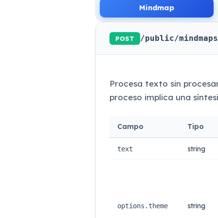
Mindmap
/public/mindmaps
POST
Procesa texto sin proces
proceso implica una síntes
Campo
Tipo
string
text
string
options.theme