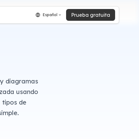
Prueba gratuita
Español
 y diagramas
izada usando
 tipos de
simple.