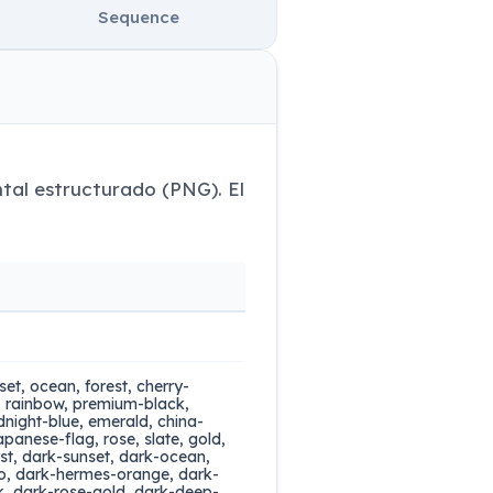
Sequence
al estructurado (PNG). El
set, ocean, forest, cherry-
, rainbow, premium-black,
night-blue, emerald, china-
panese-flag, rose, slate, gold,
yst, dark-sunset, dark-ocean,
no, dark-hermes-orange, dark-
k, dark-rose-gold, dark-deep-