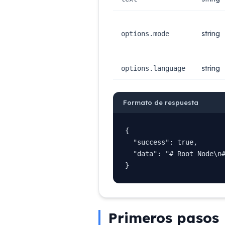
string
options.mode
string
options.language
Formato de respuesta
{

  "success": true,

  "data": "# Root Node\n#
}
Primeros pasos