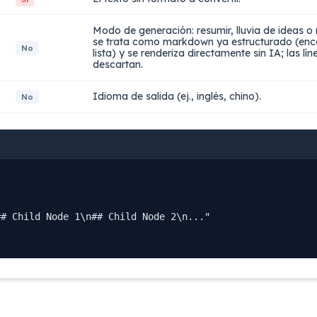
Modo de generación: resumir, lluvia de ideas o
se trata como markdown ya estructurado (en
No
lista) y se renderiza directamente sin IA; las lí
descartan.
Idioma de salida (ej., inglés, chino).
No
# Child Node 1\n## Child Node 2\n..."
