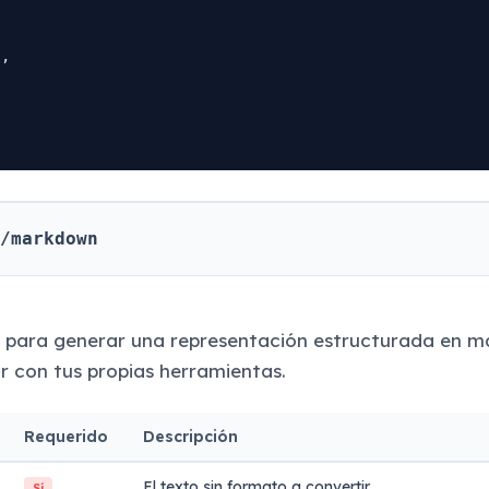
,



/markdown
o para generar una representación estructurada en
ar con tus propias herramientas.
Requerido
Descripción
El texto sin formato a convertir.
Sí