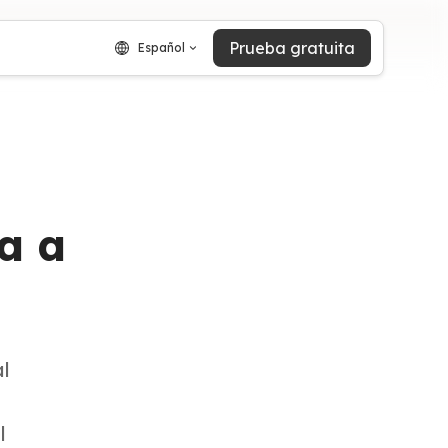
Prueba gratuita
Español
a a
l
l