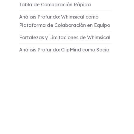
Tabla de Comparación Rápida
Análisis Profundo: Whimsical como
Plataforma de Colaboración en Equipo
Fortalezas y Limitaciones de Whimsical
Análisis Profundo: ClipMind como Socio
de Pensamiento con IA
Fortalezas y Limitaciones de ClipMind
Escenarios Prácticos y Resultados
Cuándo Elegir Whimsical vs ClipMind
Consideraciones de Implementación y
Migración
Conclusión y Recomendación Final