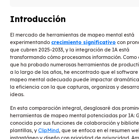
Introducción
El mercado de herramientas de mapeo mental está
experimentando
crecimiento significativo
con pronó
que cubren 2025-2033, y la integración de IA está
transformando cómo procesamos información. Como 
que ha probado numerosas herramientas de product
a lo largo de los años, he encontrado que el software
mapeo mental adecuado puede impactar dramátic
la eficiencia con la que capturas, organizas y desarro
ideas.
En esta comparación integral, desglosaré dos promin
herramientas de mapeo mental potenciadas por IA: G
conocida por sus funciones de colaboración y bibliot
plantillas, y
ClipMind
, que se enfoca en el resumen we
instantáneo y diseño con prioridad de privacidad. A