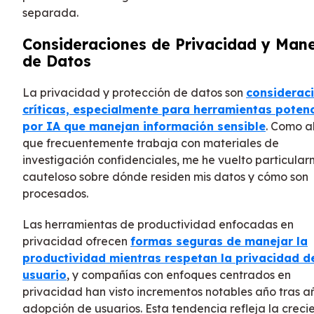
separada.
Consideraciones de Privacidad y Man
de Datos
La privacidad y protección de datos son
considerac
críticas, especialmente para herramientas poten
por IA que manejan información sensible
. Como a
que frecuentemente trabaja con materiales de
investigación confidenciales, me he vuelto particula
cauteloso sobre dónde residen mis datos y cómo son
procesados.
Las herramientas de productividad enfocadas en
privacidad ofrecen
formas seguras de manejar la
productividad mientras respetan la privacidad d
usuario
, y compañías con enfoques centrados en
privacidad han visto incrementos notables año tras a
adopción de usuarios. Esta tendencia refleja la creci