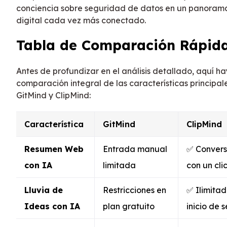
conciencia sobre seguridad de datos en un panoram
digital cada vez más conectado.
Tabla de Comparación Rápid
Antes de profundizar en el análisis detallado, aquí h
comparación integral de las características principal
GitMind y ClipMind:
Característica
GitMind
ClipMind
Resumen Web
Entrada manual
✅ Convers
con IA
limitada
con un cli
Lluvia de
Restricciones en
✅ Ilimitad
Ideas con IA
plan gratuito
inicio de s