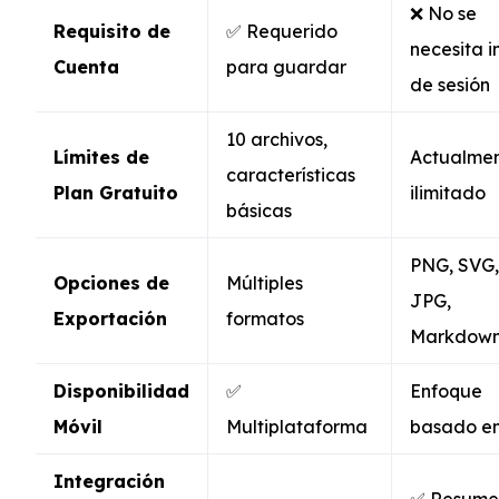
❌ No se
Requisito de
✅ Requerido
necesita i
Cuenta
para guardar
de sesión
10 archivos,
Límites de
Actualme
características
Plan Gratuito
ilimitado
básicas
PNG, SVG,
Opciones de
Múltiples
JPG,
Exportación
formatos
Markdow
Disponibilidad
✅
Enfoque
Móvil
Multiplataforma
basado e
Integración
✅ Resume