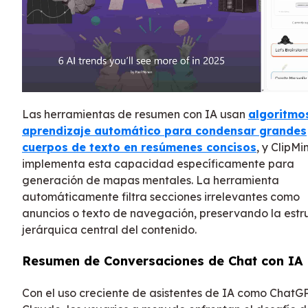
Las herramientas de resumen con IA usan
algoritmo
aprendizaje automático para condensar grandes
cuerpos de texto en resúmenes concisos
, y ClipMi
implementa esta capacidad específicamente para
generación de mapas mentales. La herramienta
automáticamente filtra secciones irrelevantes como
anuncios o texto de navegación, preservando la estr
jerárquica central del contenido.
Resumen de Conversaciones de Chat con IA
Con el uso creciente de asistentes de IA como ChatG