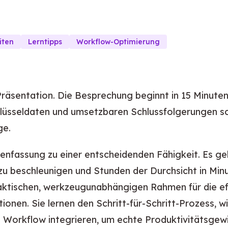
iten
Lerntipps
Workflow-Optimierung
Präsentation. Die Besprechung beginnt in 15 Minuten
hlüsseldaten und umsetzbaren Schlussfolgerungen sch
ge.
nfassung zu einer entscheidenden Fähigkeit. Es ge
zu beschleunigen und Stunden der Durchsicht in Minu
raktischen, werkzeugunabhängigen Rahmen für die e
en. Sie lernen den Schritt-für-Schritt-Prozess, wi
orkflow integrieren, um echte Produktivitätsgewin