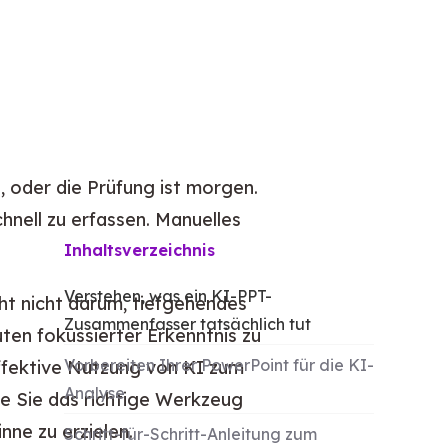
, oder die Prüfung ist morgen.
nell zu erfassen. Manuelles
Inhaltsverzeichnis
Verstehen, was ein KI-PPT-
ht nicht darum, tiefgehendes
Zusammenfasser tatsächlich tut
ten fokussierter Erkenntnis zu
Vorbereiten Ihrer PowerPoint für die KI-
ffektive Nutzung von KI zum
Analyse
e Sie das richtige Werkzeug
ne zu erzielen.
Schritt-für-Schritt-Anleitung zum