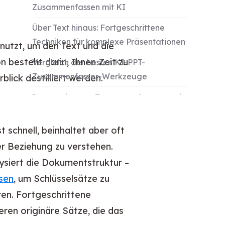
Zusammenfassen mit KI
Über Text hinaus: Fortgeschrittene
Techniken für komplexe Präsentationen
utzt, um den Text und die
n besteht darin, Ihnen Zeit zu
Vergleich der besten KI-PPT-
Zusammenfasser-Werkzeuge
lick destilliert werden.
Integration von Zusammenfassungen in
Ihren Workflow: Von Notizen zu Wissen
t schnell, beinhaltet aber oft
Best Practices und häufige Fehler, die
r Beziehung zu verstehen.
zu vermeiden sind
lysiert die Dokumentstruktur –
Die Zukunft der KI-gestützten
sen
, um Schlüsselsätze zu
Präsentationsanalyse
ren. Fortgeschrittene
Fazit
ieren originäre Sätze, die das
Mehr erfahren