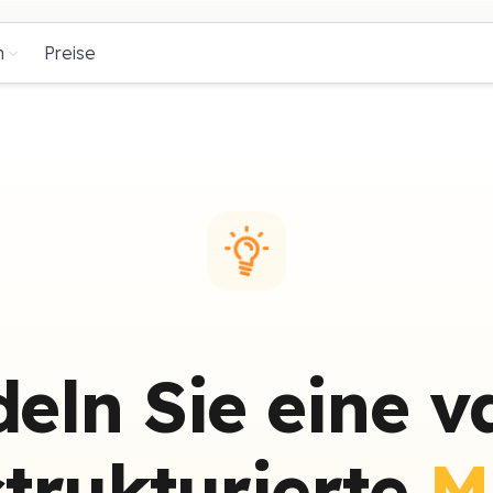
n
Preise
eln Sie eine v
strukturierte
M