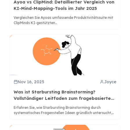
Ayoa vs ClipMind: Detaillierter Vergleich von
KI-Mind-Mapping-Tools im Jahr 2025
Vergleichen Sie Ayoas umfassende Produktivitätssuite mit
ClipMinds KI-gestützten
Informationsstrukturierungsfunktionen, um die beste Mind-
Mapping-Lösung für Ihre Bedürfnisse zu ermitteln.
Nov 16, 2025
Joyce
Was ist Starbursting Brainstorming?
Vollständiger Leitfaden zum fragebasierten
Denken
Erfahren Sie, wie Starbursting Brainstorming durch
systematisches Fragenstellen Ideen gründlich untersucht,
bevor Lösungen gesucht werden. Entdecken Sie Techniken,
Beispiele und KI-Tools wie ClipMind zur Verbesserung dieser
Methode.