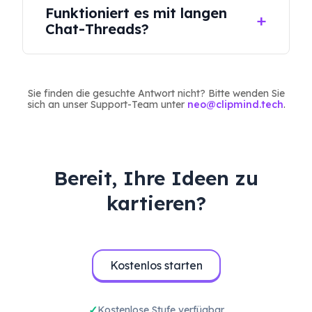
Funktioniert es mit langen
Zweige neu organisieren und eigene
Chat-Threads?
Notizen hinzufügen, um die Struktur
vollständig an Ihr Denken anzupassen.
Ja. ClipMind wurde entwickelt, um lange,
mehrteilige KI-Konversationen zu
Sie finden die gesuchte Antwort nicht? Bitte wenden Sie
verarbeiten und sie in eine kompakte,
sich an unser Support-Team unter
neo@clipmind.tech
.
strukturierte visuelle Übersicht
umzuwandeln.
Bereit, Ihre Ideen zu
kartieren?
Kostenlos starten
Kostenlose Stufe verfügbar