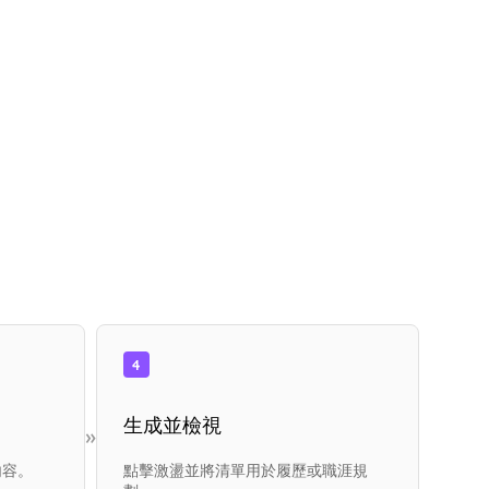
4
生成並檢視
»
內容。
點擊激盪並將清單用於履歷或職涯規