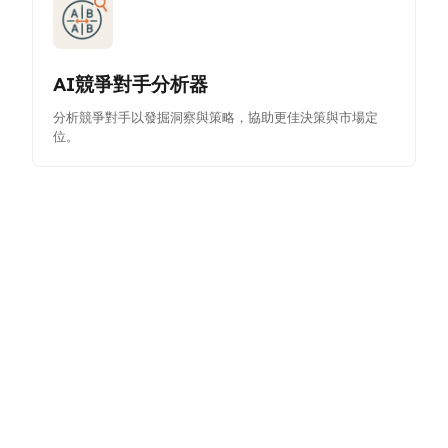
AI競爭對手分析器
分析競爭對手以發掘洞察與策略，協助更佳決策與市場定
位。
莫斯科分析器
使用MoSCoW方法澄清並優先排序專案功能，以設定可實
現的目標並集中精力。