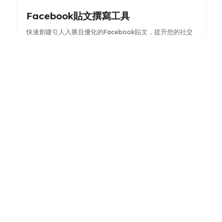
Facebook貼文撰寫工具
快速創建引人入勝且優化的Facebook貼文，提升您的社交
媒體存在感並促進互動。
行銷活動腦力激盪器
透過結構化心智圖產生創意行銷活動點子，提升您的策略與
參與度。