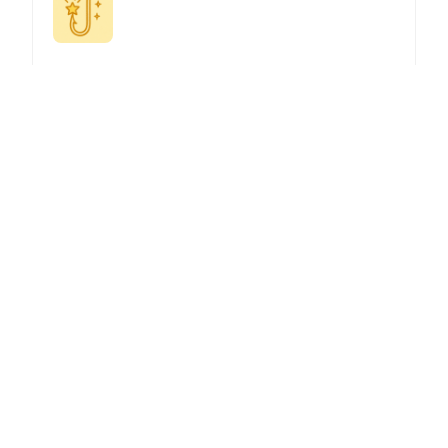
鉤子創意發想器
產生引人入勝的鉤子與吸睛開場，吸引觀眾並提升參與度。
Rednote 貼文撰寫助手
透過AI輔助為Rednote創作引人入勝且優化的貼文，提升您
的內容策略與受眾觸及率。