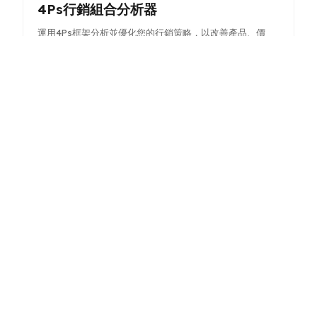
4Ps行銷組合分析器
運用4Ps框架分析並優化您的行銷策略，以改善產品、價
格、通路與推廣。
AI競爭對手分析器
分析競爭對手以發掘洞察與策略，協助更佳決策與市場定
位。
學習規劃器