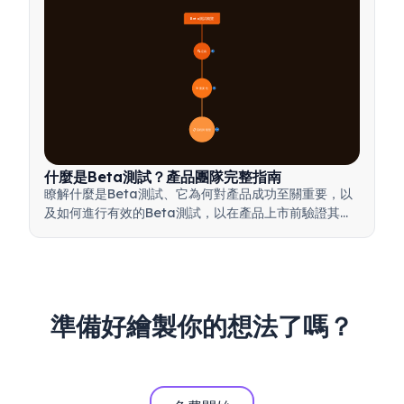
Beta測試概覽
🔍 定義
4
🎯 重要性
7
📋 流程與類型
20
什麼是Beta測試？產品團隊完整指南
瞭解什麼是Beta測試、它為何對產品成功至關重要，以
及如何進行有效的Beta測試，以在產品上市前驗證其品
質。
準備好繪製你的想法了嗎？