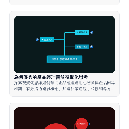
🚀 技能發展
15
🛠️ 實用工具
15
🎯 核心益處
15
視覺化思考於產品經理
為何優秀的產品經理善於視覺化思考
探索視覺化思維如何幫助產品經理運用心智圖與產品樹等
框架，有效溝通複雜概念、加速決策過程，並協調各方利
害關係人達成共識。
🚀 AI轉型領域
28