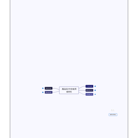
🎯 核心益處
12
🔄 研究時程
產品設計中的使用
12
📊 研究方法
18
者研究
🚧 克服挑戰
10
🛠️ 實施工具
5
結構化框架建立