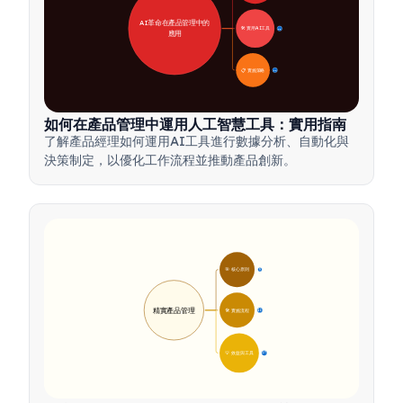
AI革命在產品管理中的
🛠️ 實用AI工具
31
應用
📋 實施策略
33
如何在產品管理中運用人工智慧工具：實用指南
了解產品經理如何運用AI工具進行數據分析、自動化與
決策制定，以優化工作流程並推動產品創新。
🎯 核心原則
9
精實產品管理
🛠️ 實施流程
12
💡 效益與工具
17