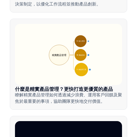
決策制定，以優化工作流程並推動產品創新。
🎯 核心原則
9
精實產品管理
🛠️ 實施流程
12
💡 效益與工具
17
什麼是精實產品管理？更快打造更優質的產品
瞭解精實產品管理如何透過減少浪費、運用客戶回饋及聚
焦於最重要的事項，協助團隊更快地交付價值。