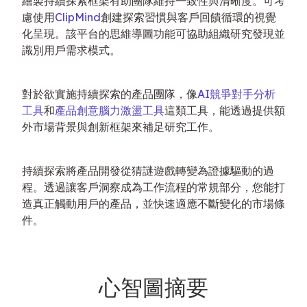
繪製持續探索框架有助團隊維持一致性與清晰度。可考
慮使用
ClipMind
創建探索習慣與客戶回饋循環的視覺
化呈現。該平台的思維導圖功能可協助組織研究發現並
識別用戶需求模式。
對於欲實施持續探索的產品團隊，像
AI競爭對手分析
工具
和
產品創意腦力激盪工具
這類工具，能透過提供額
外市場背景與創新框架來補足研究工作。
持續探索將產品開發從猜謎遊戲轉變為證據驅動的過
程。透過讓客戶洞察成為工作流程的常規部分，您能打
造真正觸動用戶的產品，並快速適應不斷變化的市場條
件。
心智圖摘要