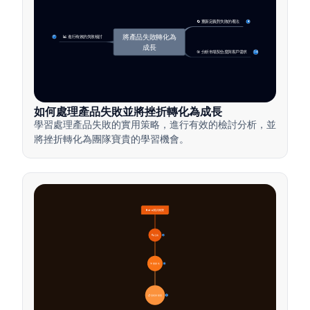
🔄 重新定義對失敗的看法
4
將產品失敗轉化為
📊 進行有效的失敗檢討
7
成長
🎯 分析市場契合度與客戶需求
14
如何處理產品失敗並將挫折轉化為成長
學習處理產品失敗的實用策略，進行有效的檢討分析，並
將挫折轉化為團隊寶貴的學習機會。
Beta測試概覽
🔍 定義
4
🎯 重要性
7
📋 流程與類型
20