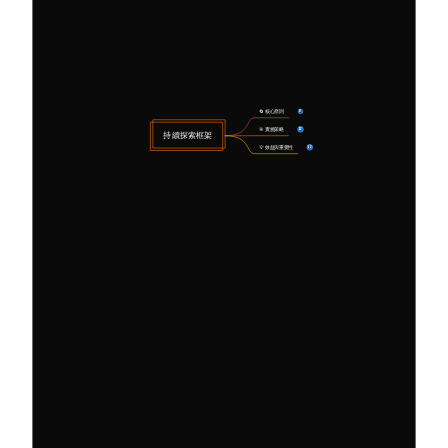
🔄 核心原則
8
🎯 實施策略
12
持續探索框架
💡 效益與重要性
12