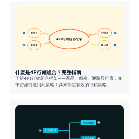
💰 價格
📦 產品
16
16
4Ps行銷組合框架
📢 推廣
🏪 通路
17
17
什麼是4P行銷組合？完整指南
了解4Ps行銷組合框架——產品、價格、通路與推廣，並
學習如何運用此策略工具來制定有效的行銷策略。
🚀 技能發展
15
🛠️ 實用工具
15
🎯 核心益處
15