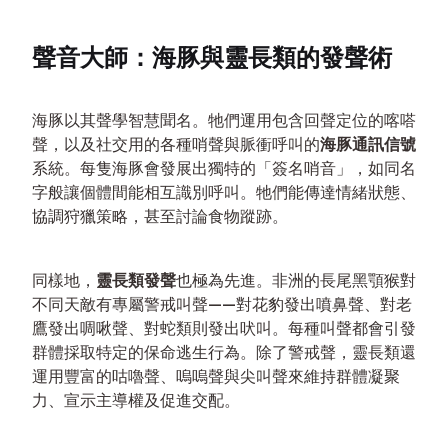
聲音大師：海豚與靈長類的發聲術
海豚以其聲學智慧聞名。牠們運用包含回聲定位的喀嗒
聲，以及社交用的各種哨聲與脈衝呼叫的
海豚通訊信號
系統。每隻海豚會發展出獨特的「簽名哨音」，如同名
字般讓個體間能相互識別呼叫。牠們能傳達情緒狀態、
協調狩獵策略，甚至討論食物蹤跡。
同樣地，
靈長類發聲
也極為先進。非洲的長尾黑顎猴對
不同天敵有專屬警戒叫聲——對花豹發出噴鼻聲、對老
鷹發出啁啾聲、對蛇類則發出吠叫。每種叫聲都會引發
群體採取特定的保命逃生行為。除了警戒聲，靈長類還
運用豐富的咕嚕聲、嗚嗚聲與尖叫聲來維持群體凝聚
力、宣示主導權及促進交配。