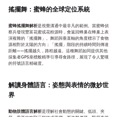
搖擺舞：蜜蜂的全球定位系統
蜜蜂搖擺舞解析
是視覺溝通中最非凡的範例。當蜜蜂偵
察兵發現豐富花蜜或花粉源時，會返回蜂巢在蜂巢上表
演複雜的「搖擺舞」。舞蹈與垂直軸的角度標示了食物
源相對於太陽的方向；「搖擺」階段的持續時間則傳達
距離——搖擺越久，路程越遠。這種舞蹈如同提供其他
採集者GPS座標般精準引導尋食路徑，展現了令人驚嘆
的符號語言精確度。
解讀身體語言：姿態與表情的微妙世
界
動物肢體語言解析
是理解社會動態的關鍵。低頭、夾