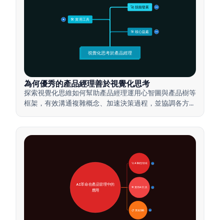
🚀 技能發展
15
🛠️ 實用工具
15
🎯 核心益處
15
視覺化思考於產品經理
為何優秀的產品經理善於視覺化思考
探索視覺化思維如何幫助產品經理運用心智圖與產品樹等
框架，有效溝通複雜概念、加速決策過程，並協調各方利
害關係人達成共識。
🚀 AI轉型領域
28
AI革命在產品管理中的
🛠️ 實用AI工具
31
應用
📋 實施策略
33