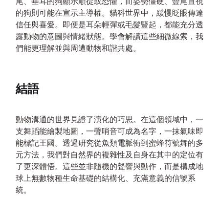
尾、垂耳的狗顯示順從或恐懼，而姿勢僵硬、豎尾直視
的狗則可能在宣示主導權。貓科世界中，緩慢眨眼傳達
信任與喜愛。即便是耳朵輕彈或毛髮豎起，都能充分透
露動物的意圖與情緒狀態。學會解讀這些細微線索，我
們能更理解並與周遭動物和諧共處。
結語
動物溝通的世界見證了演化的巧思。在這個領域中，一
支舞蹈能繪製地圖，一聲哨音可成為名字，一抹氣味即
能標記王國。透過研究從魚類電脈衝到蜜蜂符號舞的多
元方法，我們對自然界的複雜性及自身在其中的定位有
了更深體悟。這些並非隨機的聲響與動作，而是構成地
球上無數物種生命基礎的結構化、充滿意義的信號系
統。