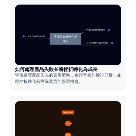
🔄 重新定義對失敗的看法
4
將產品失敗轉化為
📊 進行有效的失敗檢討
7
成長
🎯 分析市場契合度與客戶需求
14
如何處理產品失敗並將挫折轉化為成長
學習處理產品失敗的實用策略，進行有效的檢討分析，並
將挫折轉化為團隊寶貴的學習機會。
Beta測試概覽
🔍 定義
4
🎯 重要性
7