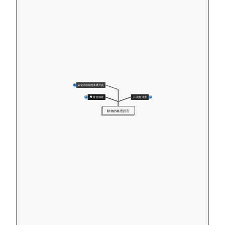
🧪 化學與其他溝通方式
12
🗣️ 聲音溝通
👀 視覺溝通
17
23
動物的秘密語言