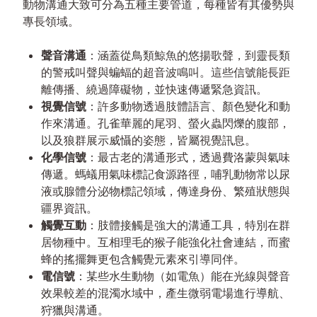
動物溝通大致可分為五種主要管道，每種皆有其優勢與
專長領域。
聲音溝通
：涵蓋從鳥類鯨魚的悠揚歌聲，到靈長類
的警戒叫聲與蝙蝠的超音波鳴叫。這些信號能長距
離傳播、繞過障礙物，並快速傳遞緊急資訊。
視覺信號
：許多動物透過肢體語言、顏色變化和動
作來溝通。孔雀華麗的尾羽、螢火蟲閃爍的腹部，
以及狼群展示威懾的姿態，皆屬視覺訊息。
化學信號
：最古老的溝通形式，透過費洛蒙與氣味
傳遞。螞蟻用氣味標記食源路徑，哺乳動物常以尿
液或腺體分泌物標記領域，傳達身份、繁殖狀態與
疆界資訊。
觸覺互動
：肢體接觸是強大的溝通工具，特別在群
居物種中。互相理毛的猴子能強化社會連結，而蜜
蜂的搖擺舞更包含觸覺元素來引導同伴。
電信號
：某些水生動物（如電魚）能在光線與聲音
效果較差的混濁水域中，產生微弱電場進行導航、
狩獵與溝通。