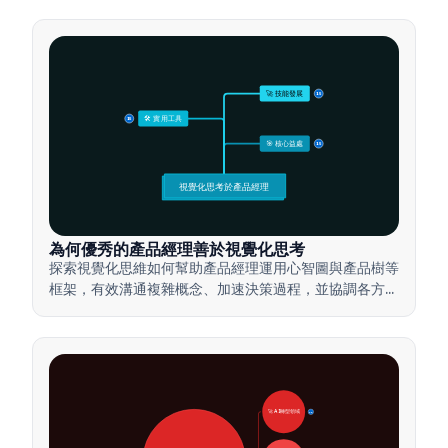
🚀 技能發展
15
🛠️ 實用工具
15
🎯 核心益處
15
視覺化思考於產品經理
為何優秀的產品經理善於視覺化思考
探索視覺化思維如何幫助產品經理運用心智圖與產品樹等
框架，有效溝通複雜概念、加速決策過程，並協調各方利
害關係人達成共識。
🚀 AI轉型領域
28