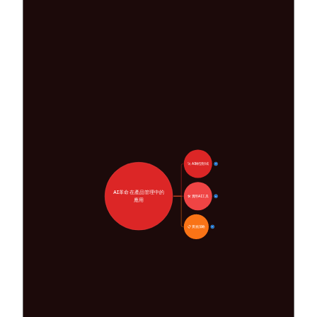
🚀 AI轉型領域
28
AI革命在產品管理中的
🛠️ 實用AI工具
31
應用
📋 實施策略
33