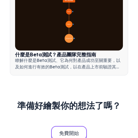
Beta測試概覽
🔍 定義
4
🎯 重要性
7
📋 流程與類型
20
什麼是Beta測試？產品團隊完整指南
瞭解什麼是Beta測試、它為何對產品成功至關重要，以
及如何進行有效的Beta測試，以在產品上市前驗證其品
質。
準備好繪製你的想法了嗎？
免費開始