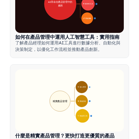
AI革命在產品管理中的
🛠️ 實用AI工具
31
應用
📋 實施策略
33
如何在產品管理中運用人工智慧工具：實用指南
了解產品經理如何運用AI工具進行數據分析、自動化與
決策制定，以優化工作流程並推動產品創新。
🎯 核心原則
9
精實產品管理
🛠️ 實施流程
12
💡 效益與工具
17
什麼是精實產品管理？更快打造更優質的產品