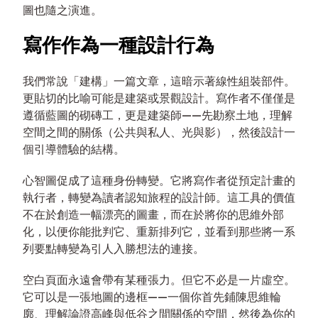
圖也隨之演進。
寫作作為一種設計行為
我們常說「建構」一篇文章，這暗示著線性組裝部件。
更貼切的比喻可能是建築或景觀設計。寫作者不僅僅是
遵循藍圖的砌磚工，更是建築師——先勘察土地，理解
空間之間的關係（公共與私人、光與影），然後設計一
個引導體驗的結構。
心智圖促成了這種身份轉變。它將寫作者從預定計畫的
執行者，轉變為讀者認知旅程的設計師。這工具的價值
不在於創造一幅漂亮的圖畫，而在於將你的思維外部
化，以便你能批判它、重新排列它，並看到那些將一系
列要點轉變為引人入勝想法的連接。
空白頁面永遠會帶有某種張力。但它不必是一片虛空。
它可以是一張地圖的邊框——一個你首先鋪陳思維輪
廓、理解論證高峰與低谷之間關係的空間，然後為你的