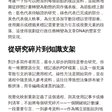
考慮一下你可以附加到每個節點的後設資料，這能將地
圖從靜態計畫轉變為動態的寫作儀表板。為節點標上顏
色：藍色代表待驗證的研究，綠色代表已完成的部分，
黃色代表個人軼事。為分支添加字數目標以管理節奏。
使用圖示或標籤來標記需要更強力引言或視覺元素的段
落。這使得規劃從行政任務轉變為文章DNA的豐富空
間呈現。
從研究碎片到知識支架
對許多寫作者而言，最令人卻步的階段是整合研究。你
有一堆瀏覽器分頁、標記過的PDF檔案，以及一個充滿
零散引文的筆記應用程式。線性方法是開始寫作，並在
過程中隨意插入參考資料，這往往導致想法像拼布被子
般拼湊，而非編織成連貫的論證。
視覺化映射重新定義了這個過程。與其使用記事卡或條
列清單，不如將每個研究碎片——一個關鍵統計數據、
一段重要引言、一則參考資料——作為獨立節點貼到地