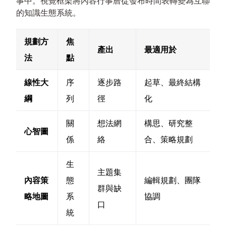
事中。視覺框架將內容行事曆從發布時間表轉變為互聯
的知識生態系統。
規劃方
焦
產出
最適用於
法
點
線性大
序
逐步路
起草、最終結構
綱
列
徑
化
關
想法網
構思、研究整
心智圖
係
絡
合、策略規劃
生
主題集
內容策
態
編輯規劃、團隊
群與缺
略地圖
系
協調
口
統