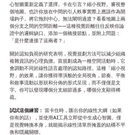
心智圖重新定義了選擇。卡在引言？縮小視野。審視整
個地圖。也許你放在中間的引人軼事實際上應該作為開
場鉤子。將它拖到中心。無法闡明過渡？看看地圖上兩
個分支之間的空間距離——這種視覺距離往往反映你論
證中的邏輯缺口。添加一個橋接節點，並附上問題：
「是什麼連接了這兩者？」
關於認知負荷的研究表明，視覺規劃方法可以減少組織
複雜資訊的心理負擔。當規劃成為一種空間活動時，它
會調動不同於線性語言處理的認知路徑。這種「縮小視
野」的效果，讓你獲得導演般的全局視角，節奏、平衡
和敘事流動以形狀和分佈的形式呈現，而不僅僅是文
字。你可以發現哪個分支細節過多，哪個分支顯得稀
疏。
試試這個練習：
當卡住時，匯出你的線性大綱（如果
你有的話），並使用AI工具立即從中生成心智圖。僅
是視覺轉換本身，就能揭示線性清單所掩蓋的結構不平
衡和隱藏關聯。