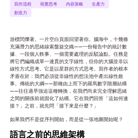
寫作流程
視覺思考
內容策略
生產力
創造力
游標閃爍著。一片空白頁面回望著你。腦海中，十幾條
充滿潛力的思緒線索盤旋交織——一份報告中的統計數
據、一段個人軼事、一個需要處理的反駁論點。任務是
將它們編織成單一連貫的文字線性，但你的大腦並非以
線性方式思考。它是以星群的方式思考。寫作者的根本
矛盾在於：我們必須從非線性的想法池中產出線性敘
事。傳統的大綱——那種由上而下的羅馬數字階層結構
——往往過早強迫這種轉換，在我們尚未完全理解思緒
之間的關係前就固化了結構。它在我們回答「這如何連
接？」之前，就先問「接下來是什麼？」
如果我們不是從序列開始，而是從一張地圖開始呢？
語言之前的思維架構