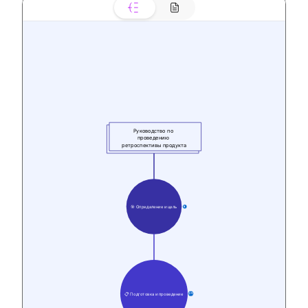
Руководство по 
проведению 
ретроспективы продукта
🎯 Определение и цель
9
📋 Подготовка и проведение
29