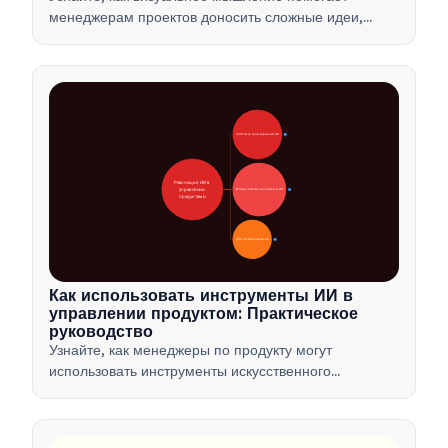
менеджерам проектов доносить сложные идеи,
принимать решения быстрее и согласовывать
интересы заинтересованных сторон с помощью
таких методов, как ментальные карты и продуктовые
деревья.
🚀 Области трансформации ИИ
28
Революция ИИ в 
управлении 
🛠️ Практические инструменты ИИ
31
продуктами
📋 Стратегия внедрения
33
Как использовать инструменты ИИ в
управлении продуктом: Практическое
руководство
Узнайте, как менеджеры по продукту могут
использовать инструменты искусственного
интеллекта для анализа данных, автоматизации и
принятия решений, чтобы оптимизировать рабочие
процессы и стимулировать инновации в продуктах.