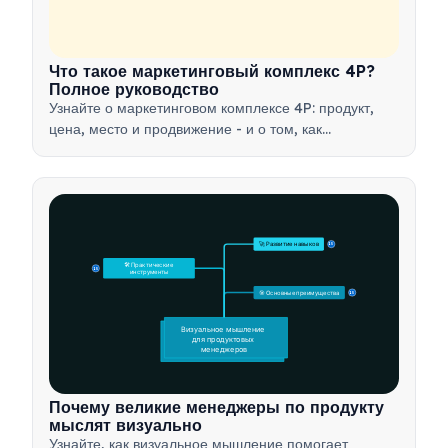
Что такое маркетинговый комплекс 4P?
Полное руководство
Узнайте о маркетинговом комплексе 4P: продукт,
цена, место и продвижение - и о том, как
использовать этот стратегический инструмент для
разработки эффективных маркетинговых стратегий.
🚀 Развитие навыков
15
🛠️ Практические 
15
инструменты
🎯 Основные преимущества
15
Визуальное мышление 
для продуктовых 
менеджеров
Почему великие менеджеры по продукту
мыслят визуально
Узнайте, как визуальное мышление помогает