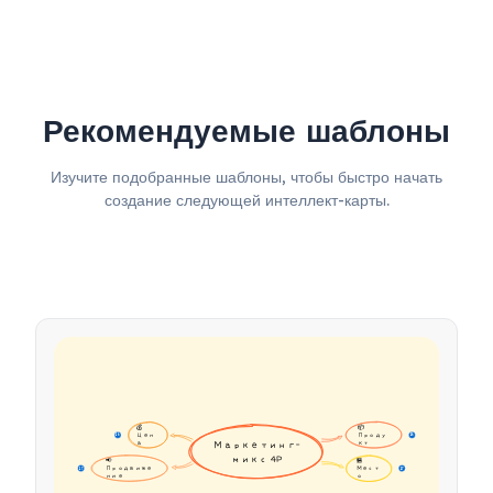
Рекомендуемые шаблоны
Изучите подобранные шаблоны, чтобы быстро начать
создание следующей интеллект-карты.
💰 
📦 
Цен
Проду
16
16
а
Маркетинг-
кт
микс 4P
📢 
🏪 
Продвиже
Мест
17
17
ние
о