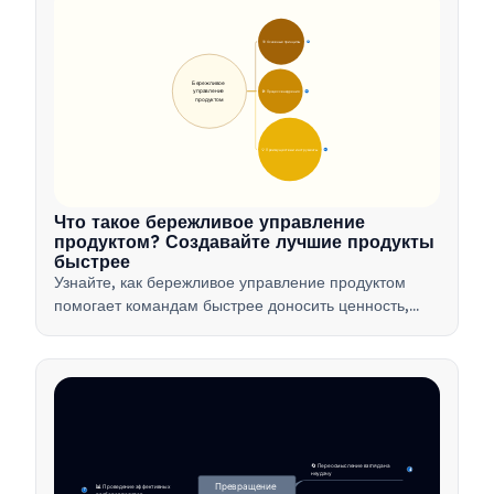
🎯 Основные принципы
9
Бережливое 
управление 
🛠️ Процесс внедрения
12
продуктом
💡 Преимущества и инструменты
17
Что такое бережливое управление
продуктом? Создавайте лучшие продукты
быстрее
Узнайте, как бережливое управление продуктом
помогает командам быстрее доносить ценность,
минимизируя потери, используя обратную связь от
клиентов и фокусируясь на самом важном.
🔄 Переосмысление взгляда на 
4
неудачу
Превращение 
📊 Проведение эффективных 
7
разборов полетов