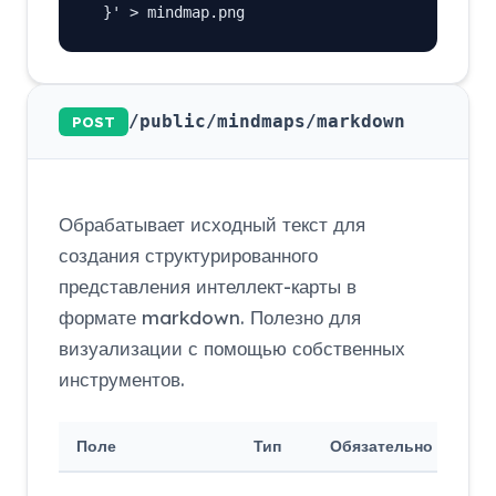
  }' > mindmap.png
/public/mindmaps/markdown
POST
Обрабатывает исходный текст для
создания структурированного
представления интеллект-карты в
формате markdown. Полезно для
визуализации с помощью собственных
инструментов.
Поле
Тип
Обязательно
Оп