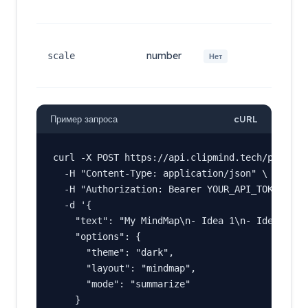
отб
Коэ
мас
number
scale
Нет
раз
умо
Пример запроса
cURL
curl -X POST https://api.clipmind.tech/public/m
  -H "Content-Type: application/json" \

  -H "Authorization: Bearer YOUR_API_TOKEN" \

  -d '{

    "text": "My MindMap\n- Idea 1\n- Idea 2",

    "options": {

      "theme": "dark",

      "layout": "mindmap",

      "mode": "summarize"

    }
