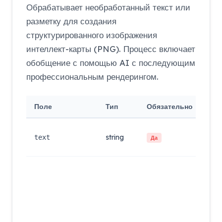
Обрабатывает необработанный текст или
разметку для создания
структурированного изображения
интеллект-карты (PNG). Процесс включает
обобщение с помощью AI с последующим
профессиональным рендерингом.
Поле
Тип
Обязательно
Опи
Исх
string
раз
text
Да
пре
Цве
из: 
ame
ocea
che
vol
oran