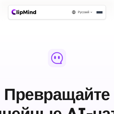
Русский
Превращайте
инейные AI-ча