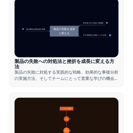
🔄 失敗に対する視点の再構築
4
製品の失敗を成長
📊 効果的な事後分析の実施
7
に変える
🎯 市場適合性と顧客ニーズの分析
14
製品の失敗への対処法と挫折を成長に変える方
法
製品の失敗に対処する実践的な戦略、効果的な事後分析
の実施方法、そしてチームにとって貴重な学びの機会に
挫折を変える方法を学びましょう。
ベータテスト概要
🔍 定義
4
🎯 重要性
7