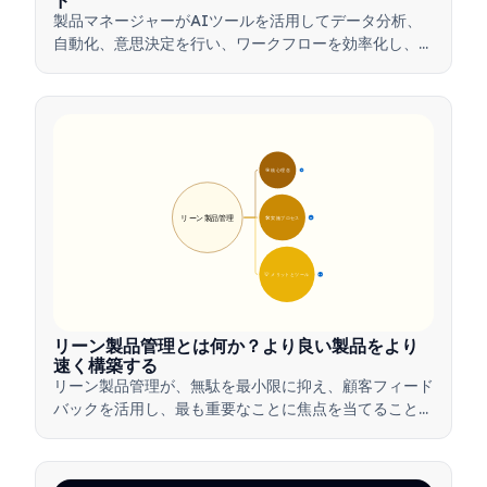
ド
製品マネージャーがAIツールを活用してデータ分析、
自動化、意思決定を行い、ワークフローを効率化し、製
品革新を推進する方法を学びましょう。
🎯 核心理念
9
リーン製品管理
🛠️ 実施プロセス
12
💡 メリットとツール
17
リーン製品管理とは何か？より良い製品をより
速く構築する
リーン製品管理が、無駄を最小限に抑え、顧客フィード
バックを活用し、最も重要なことに焦点を当てること
で、チームがどのように価値を迅速に提供するかを学び
ましょう。