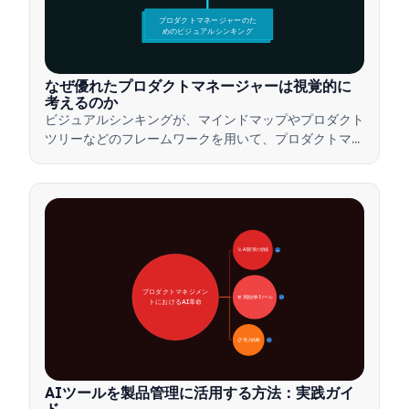
プロダクトマネージャーのた
めのビジュアルシンキング
なぜ優れたプロダクトマネージャーは視覚的に
考えるのか
ビジュアルシンキングが、マインドマップやプロダクト
ツリーなどのフレームワークを用いて、プロダクトマネ
ージャーが複雑なアイデアを伝え、迅速な意思決定を行
い、ステークホルダーとの合意形成を図る方法をご紹介
します。
🚀 AI変革の領域
28
プロダクトマネジメン
🛠️ 実践的AIツール
31
トにおけるAI革命
📋 導入戦略
33
AIツールを製品管理に活用する方法：実践ガイ