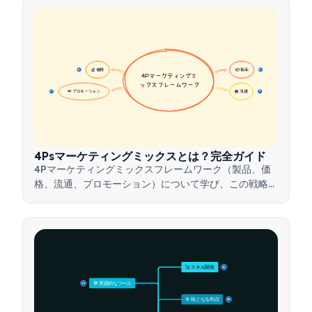
💰 価格
📦 製品
16
16
4Pマーケティングミ
ックスフレームワーク
📢 プロモーション
🏪 流通
17
17
4Psマーケティングミックスとは？完全ガイド
4Pマーケティングミックスフレームワーク（製品、価
格、流通、プロモーション）について学び、この戦略的
ツールを活用して効果的なマーケティング戦略を構築す
る方法を理解しましょう。
🚀 スキル開発
15
🛠️ 実践的なツール
15
🎯 核となる利点
15