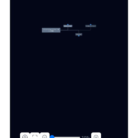
31
27
🧠 核となる概念
🎯 実装ガイドライン
アジャイル vs スクラム：違
いの理解
⚖️ 主な違い
23
20
%