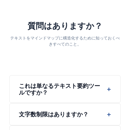
質問はありますか？
テキストをマインドマップに構造化するために知っておくべ
きすべてのこと。
これは単なるテキスト要約ツー
ルですか？
いいえ。従来の要約はテキストを短い段落に圧
縮します。ClipMindはあなたのコンテンツを視
文字数制限はありますか？
覚的な階層に再構築し、構造と関係性を即座に
見えるようにします。
はい。一度に最大5,000文字を貼り付けること