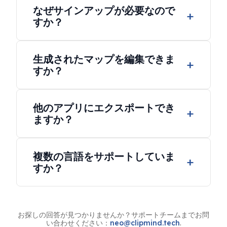
なぜサインアップが必要なので
ができ、ほとんどの記事、メモ、議事録に適し
すか？
ています。
サインアップすると、マップをワークスペース
生成されたマップを編集できま
に保存し、デバイスをまたいでアクセスできる
すか？
ようになります。
もちろんです。生成されたすべてのマップは完
他のアプリにエクスポートでき
全に編集可能です——ノードを移動し、階層を
ますか？
調整し、デザインをカスタマイズできます。
はい。マップをNotion/Obsidian用の
複数の言語をサポートしていま
Markdownとして、または高品質のPNG/SVG
すか？
画像としてエクスポートできます。
はい。ClipMindは50以上の言語をサポート
し、希望の言語でマップを生成できます。
お探しの回答が見つかりませんか？サポートチームまでお問
い合わせください：
neo@clipmind.tech
.