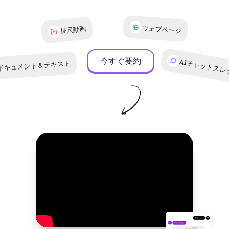
ウェブページ
長尺動画
今すぐ要約
AIチャットスレ
ドキュメント＆テキスト