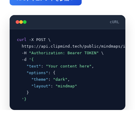
cURL
curl
 -X POST \
https://api.clipmind.tech/public/mindmaps/image
-H
"Authorization: Bearer TOKEN"
 \
-d 
'
{
"text"
:
"Your content here"
,
"options"
: 
{
"theme"
:
"dark"
,
"layout"
:
"mindmap"
}
'
}