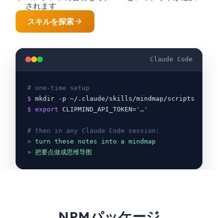
されます
スキルを探索
Claude Code
# one-time setup
$
 mkdir -p ~/.claude/skills/mindmap/scripts
$
export
 CLIPMIND_API_TOKEN=
'…'
# then in any Claude Code session:
>
turn these notes into a mindmap
>
把要点做成思维导图
NPMパッケージ