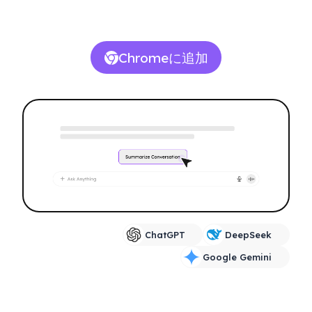
Chromeに追加
ChatGPT
DeepSeek
Google Gemini