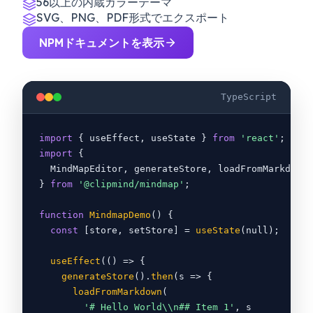
56以上の内蔵カラーテーマ
SVG、PNG、PDF形式でエクスポート
NPMドキュメントを表示
TypeScript
import
{
 useEffect, useState
}
from
'react'
;
import
{
MindMapEditor, generateStore, loadFromMarkdown
}
from
'@clipmind/mindmap'
;
function
MindmapDemo
() 
{
const
 [store, setStore] =
useState
(null);
useEffect
(() =
>
{
generateStore
().
then
(s =
>
{
loadFromMarkdown
(
'# Hello World\\n## Item 1'
, s