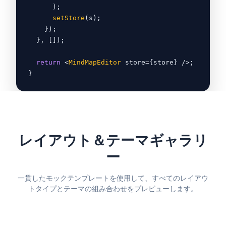
);
setStore
(s);
}
);
}
, []);
return
<
MindMapEditor
 store=
{
store
}
 /
>
;
}
レイアウト＆テーマギャラリ
ー
一貫したモックテンプレートを使用して、すべてのレイアウ
トタイプとテーマの組み合わせをプレビューします。