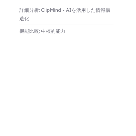
詳細分析: ClipMind - AIを活用した情報構
造化
機能比較: 中核的能力
ユーザー体験とインターフェース設計
価格と価値分析
実践シナリオと実世界テスト
AyoaとClipMindを選択するタイミング
結論と最終的な推奨事項
詳細情報
よくある質問