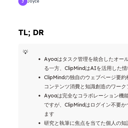
Joyce
J
TL; DR
Ayoaはタスク管理を統合したオ
る一方、ClipMindはAIを活用
ClipMindの独自のウェブページ
コンテンツ消費と知識創造のワーク
Ayoaは完全なコラボレーション
ですが、ClipMindはログイン不
ます
研究と執筆に焦点を当てた個人の知識ワ