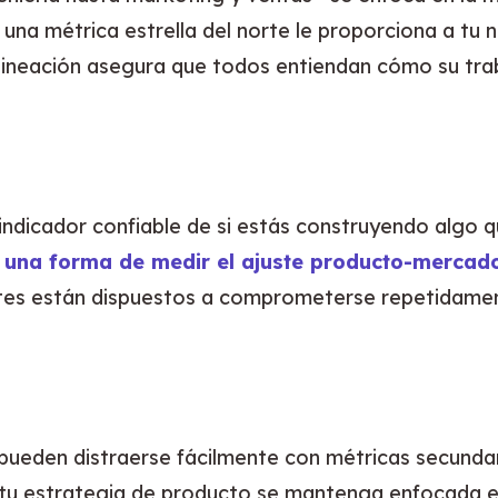
e una métrica estrella del norte le proporciona a tu 
alineación asegura que todos entiendan cómo su traba
 indicador confiable de si estás construyendo algo 
 
una forma de medir el ajuste producto-mercad
entes están dispuestos a comprometerse repetidame
s pueden distraerse fácilmente con métricas secundar
 tu estrategia de producto se mantenga enfocada en