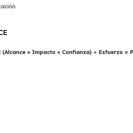
cación.
CE
 
(Alcance × Impacto × Confianza) ÷ Esfuerzo = 