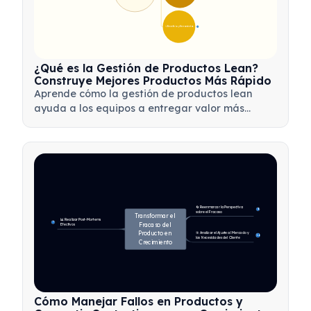
💡 Beneficios y Herramientas
17
¿Qué es la Gestión de Productos Lean?
Construye Mejores Productos Más Rápido
Aprende cómo la gestión de productos lean
ayuda a los equipos a entregar valor más
rápido mediante la minimización de
desperdicios, el uso de comentarios de los
clientes y la concentración en lo que más
importa.
🔄 Reenmarcar la Perspectiva 
4
sobre el Fracaso
Transformar el 
📊 Realizar Post-Mortems 
7
Fracaso del 
Efectivos
Producto en 
🎯 Analizar el Ajuste al Mercado y 
14
las Necesidades del Cliente
Crecimiento
Cómo Manejar Fallos en Productos y