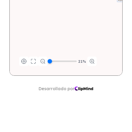
Rasgos Físicos
21
%
Desarrollado por