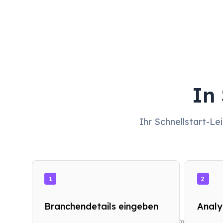
In
Ihr Schnellstart-Le
1
2
Branchendetails eingeben
Analy
»