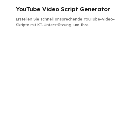
YouTube Video Script Generator
Erstellen Sie schnell ansprechende YouTube-Video-
Skripte mit KI-Unterstützung, um Ihre
Inhaltserstellung zu steigern.
Facebook-Beitrags-Ersteller
Erstellen Sie schnell ansprechende und optimierte
Facebook-Beiträge, um Ihre Social-Media-Präsenz zu
steigern und Interaktionen zu fördern.