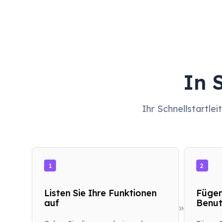
In 
Ihr Schnellstartle
1
2
Listen Sie Ihre Funktionen
Fügen
auf
Benut
»