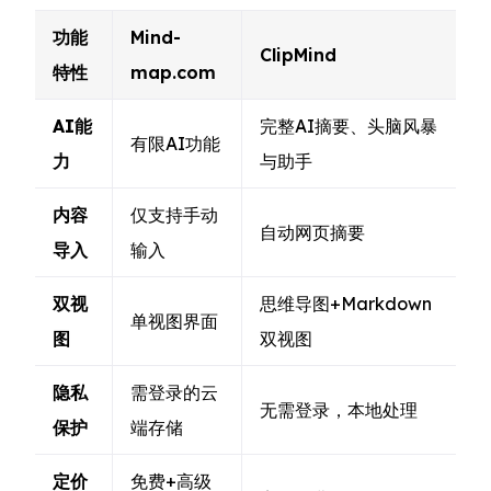
功能
Mind-
ClipMind
特性
map.com
AI能
完整AI摘要、头脑风暴
有限AI功能
力
与助手
内容
仅支持手动
自动网页摘要
导入
输入
双视
思维导图+Markdown
单视图界面
图
双视图
隐私
需登录的云
无需登录，本地处理
保护
端存储
定价
免费+高级