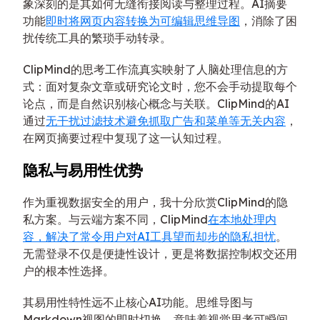
象深刻的是其如何无缝衔接阅读与整理过程。AI摘要
功能
即时将网页内容转换为可编辑思维导图
，消除了困
扰传统工具的繁琐手动转录。
ClipMind的思考工作流真实映射了人脑处理信息的方
式：面对复杂文章或研究论文时，您不会手动提取每个
论点，而是自然识别核心概念与关联。ClipMind的AI
通过
无干扰过滤技术避免抓取广告和菜单等无关内容
，
在网页摘要过程中复现了这一认知过程。
隐私与易用性优势
作为重视数据安全的用户，我十分欣赏ClipMind的隐
私方案。与云端方案不同，ClipMind
在本地处理内
容，解决了常令用户对AI工具望而却步的隐私担忧
。
无需登录不仅是便捷性设计，更是将数据控制权交还用
户的根本性选择。
其易用性特性远不止核心AI功能。思维导图与
Markdown视图的即时切换，意味着视觉思考可瞬间