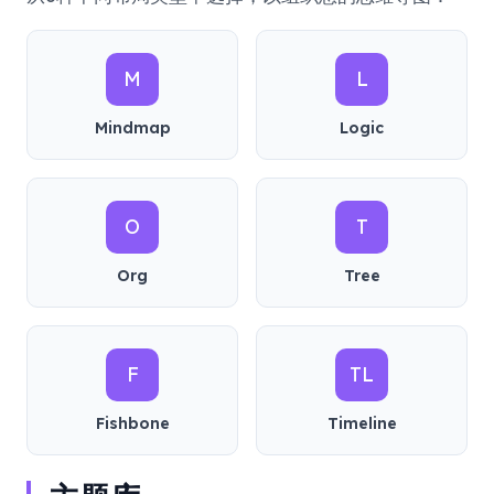
M
L
Mindmap
Logic
O
T
Org
Tree
F
TL
Fishbone
Timeline