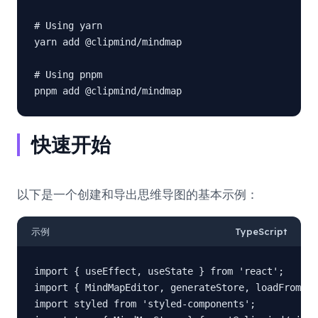
# Using yarn

yarn add @clipmind/mindmap

# Using pnpm

pnpm add @clipmind/mindmap
快速开始
以下是一个创建和导出思维导图的基本示例：
示例
TypeScript
import { useEffect, useState } from 'react';

import { MindMapEditor, generateStore, loadFromMar
import styled from 'styled-components';
