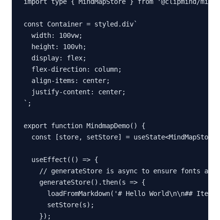
import type { MindMapStore } from '@clipmind/mindm
const Container = styled.div`

  width: 100vw;

  height: 100vh;

  display: flex;

  flex-direction: column;

  align-items: center;

  justify-content: center;

`;

export function MindmapDemo() {

  const [store, setStore] = useState<MindMapStore 
  useEffect(() => {

    // generateStore is async to ensure fonts are 
    generateStore().then(s => {

      loadFromMarkdown('# Hello World\n\n## Item 1
      setStore(s);

    });
