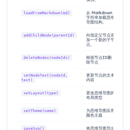
从 Markdown
loadFromMarkdown(md)
字符串加载思维
导图结构。
向指定父节点添
addChildNode(parentId)
加一个新的子节
点。
根据节点ID删
deleteNodes(nodeIds)
除节点
更新节点的文本
setNodeText(nodeId,
内容
text)
更改思维导图的
setLayout(type)
布局类型
为思维导图应用
setTheme(name)
颜色主题
将思维导图导出
saveSvg()