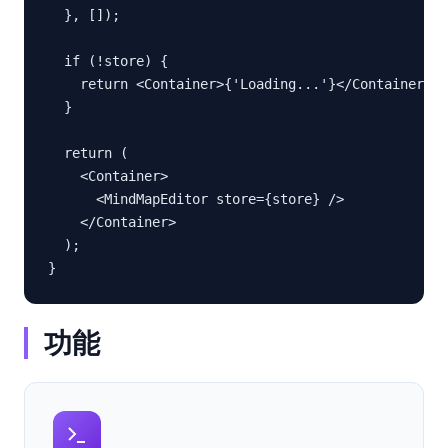
  }, []);

  if (!store) {

    return <Container>{'Loading...'}</Container>;

  }

  return (

    <Container>

      <MindMapEditor store={store} />

    </Container>

  );

}
功能