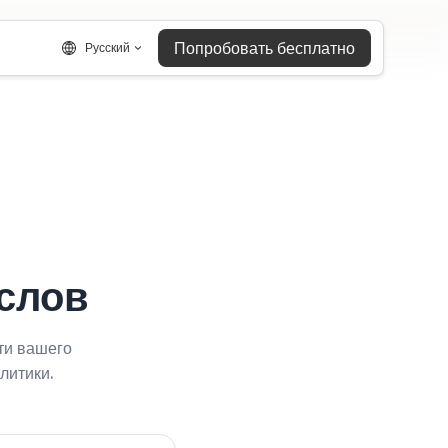
Попробовать бесплатно
Русский
слов
ти вашего
литики.