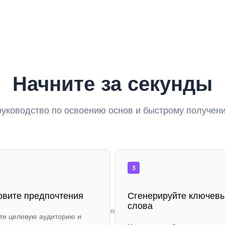
Начните за секунды
руководство по освоению основ и быстрому получени
3
овите предпочтения
Сгенерируйте ключев
слова
»
те целевую аудиторию и