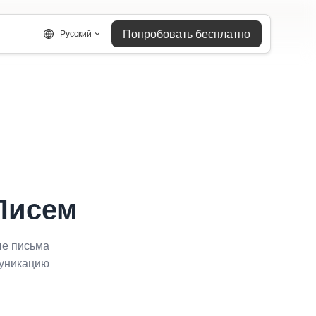
Попробовать бесплатно
Русский
Писем
ые письма
муникацию