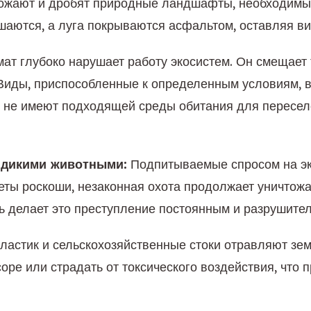
тожают и дробят природные ландшафты, необходимы
шаются, а луга покрываются асфальтом, оставляя ви
ат глубоко нарушает работу экосистем. Он смещает
 Виды, приспособленные к определенным условиям, 
и не имеют подходящей среды обитания для пересел
 дикими животными:
 Подпитываемые спросом на экз
ы роскоши, незаконная охота продолжает уничтожать
ль делает это преступление постоянным и разрушите
пластик и сельскохозяйственные стоки отравляют зем
соре или страдать от токсического воздействия, что