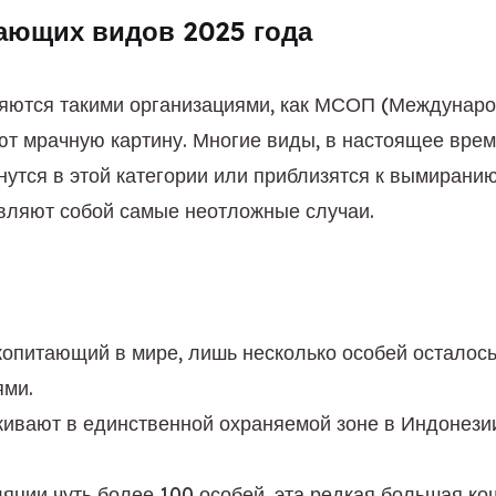
зающих видов 2025 года
ют мрачную картину. Многие виды, в настоящее вре
вляют собой самые неотложные случаи.
питающий в мире, лишь несколько особей осталось 
ями.
вают в единственной охраняемой зоне в Индонезии,
ции чуть более 100 особей, эта редкая большая кош