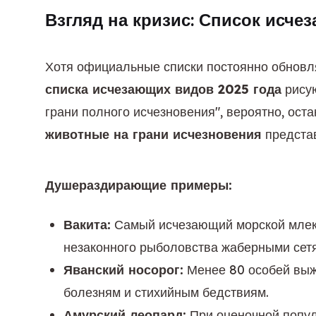
Взгляд на кризис: Список исче
списка исчезающих видов 2025 года
 рису
животные на грани исчезновения
 предста
Душераздирающие примеры:
Вакита:
Самый исчезающий морской млеко
незаконного рыболовства жаберными сет
Яванский носорог:
Менее 80 особей выжи
болезням и стихийным бедствиям.
Амурский леопард:
При оценочной популя