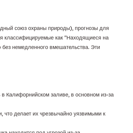
Хотя официальные списки постоянно обновляются такими организациями, как МСОП (Международный союз охраны природы), прогнозы для 
мя классифицируемые как "Находящиеся на 
грани полного исчезновения", вероятно, останутся в этой категории или приблизятся к вымиранию без немедленного вмешательства. Эти 
в Калифорнийском заливе, в основном из-за
 что делает их чрезвычайно уязвимыми к
ка находится под угрозой из-за