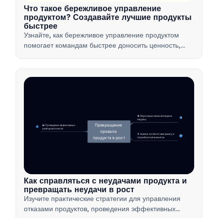
Что такое бережливое управление
продуктом? Создавайте лучшие продукты
быстрее
Узнайте, как бережливое управление продуктом
помогает командам быстрее доносить ценность,
минимизируя потери, используя обратную связь от
клиентов и фокусируясь на самом важном.
🔄 Переосмысление взгляда на 
4
неудачу
Превращение 
📊 Проведение эффективных 
7
разборов полетов
провала 
🎯 Анализ соответствия рынку и 
14
продукта в рост
потребностей клиентов
Как справляться с неудачами продукта и
превращать неудачи в рост
Изучите практические стратегии для управления
отказами продуктов, проведения эффективных