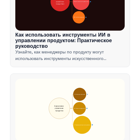
управлении 
🛠️ Практические инструменты ИИ
31
продуктами
📋 Стратегия внедрения
33
Как использовать инструменты ИИ в
управлении продуктом: Практическое
руководство
Узнайте, как менеджеры по продукту могут
использовать инструменты искусственного
интеллекта для анализа данных, автоматизации и
принятия решений, чтобы оптимизировать рабочие
процессы и стимулировать инновации в продуктах.
🎯 Основные принципы
9
Бережливое 
управление 
🛠️ Процесс внедрения
12
продуктом
💡 Преимущества и инструменты
17