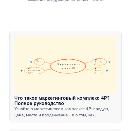
💰 
📦 
Цен
Проду
16
16
а
Маркетинг-
кт
микс 4P
📢 
🏪 
Продвиже
Мест
17
17
ние
о
Что такое маркетинговый комплекс 4P?
Полное руководство
Узнайте о маркетинговом комплексе 4P: продукт,
цена, место и продвижение - и о том, как
использовать этот стратегический инструмент для
разработки эффективных маркетинговых стратегий.