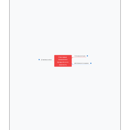
🎯 Основные категории
27
Ключевые 
показатели 
📋 Фреймворк выбора
27
продукта и их 
⚠️ Соображения по внедрению
17
важность