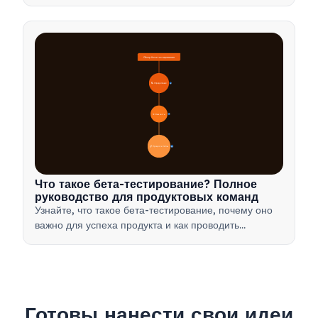
разборов полетов и превращения неудач в ценные
возможности для обучения вашей команды.
Обзор бета-тестирования
🔍 Определение
4
🎯 Важность
7
📋 Процесс и типы
20
Что такое бета-тестирование? Полное
руководство для продуктовых команд
Узнайте, что такое бета-тестирование, почему оно
важно для успеха продукта и как проводить
эффективные бета-тесты для проверки вашего
продукта перед запуском.
Готовы нанести свои идеи