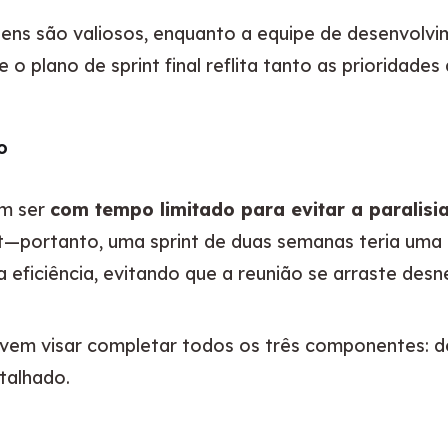
ens são valiosos, enquanto a equipe de desenvolvim
 o plano de sprint final reflita tanto as prioridades
o
m ser 
com tempo limitado para evitar a paralisia
—portanto, uma sprint de duas semanas teria uma r
a eficiência, evitando que a reunião se arraste des
em visar completar todos os três componentes: defin
etalhado.