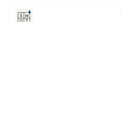
AI SWOT分析ツール
強み、弱み、機会、脅威を分析し、情報に基づいた戦略的
決定を行います。
AIタイトル改善ツール
AIでタイトルを強化し、エンゲージメントとSEOパフォー
マンスを向上させましょう。