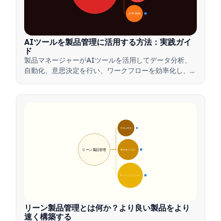
📋 導入戦略
33
AIツールを製品管理に活用する方法：実践ガイ
ド
製品マネージャーがAIツールを活用してデータ分析、
自動化、意思決定を行い、ワークフローを効率化し、製
品革新を推進する方法を学びましょう。
🎯 核心理念
9
リーン製品管理
🛠️ 実施プロセス
12
💡 メリットとツール
17
リーン製品管理とは何か？より良い製品をより
速く構築する