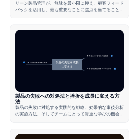
リーン製品管理が、無駄を最小限に抑え、顧客フィード
バックを活用し、最も重要なことに焦点を当てること
で、チームがどのように価値を迅速に提供するかを学び
ましょう。
🔄 失敗に対する視点の再構築
4
製品の失敗を成長
📊 効果的な事後分析の実施
7
に変える
🎯 市場適合性と顧客ニーズの分析
14
製品の失敗への対処法と挫折を成長に変える方
法
製品の失敗に対処する実践的な戦略、効果的な事後分析
の実施方法、そしてチームにとって貴重な学びの機会に
挫折を変える方法を学びましょう。