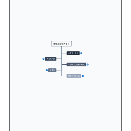
北極星指標ガイド
🎯 定義と目的
8
🌟 主な利点
16
🔍 効果的な指標の特性
18
💡 実例
12
🛠️ 導入プロセス
15