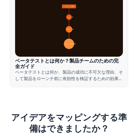
ベータテスト概要
🔍 定義
4
🎯 重要性
7
📋 プロセスと種類
20
ベータテストとは何か？製品チームのための完
全ガイド
ベータテストとは何か、製品の成功に不可欠な理由、そ
して製品をローンチ前に有効性を検証するための効果的
なベータテストの実施方法について学びましょう。
アイデアをマッピングする準
備はできましたか？