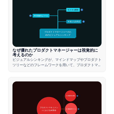
🚀 スキル開発
15
🛠️ 実践的なツール
15
🎯 核となる利点
15
プロダクトマネージャーのた
めのビジュアルシンキング
なぜ優れたプロダクトマネージャーは視覚的に
考えるのか
ビジュアルシンキングが、マインドマップやプロダクト
ツリーなどのフレームワークを用いて、プロダクトマネ
ージャーが複雑なアイデアを伝え、迅速な意思決定を行
い、ステークホルダーとの合意形成を図る方法をご紹介
します。
🚀 AI変革の領域
28
プロダクトマネジメン
🛠️ 実践的AIツール
31
トにおけるAI革命