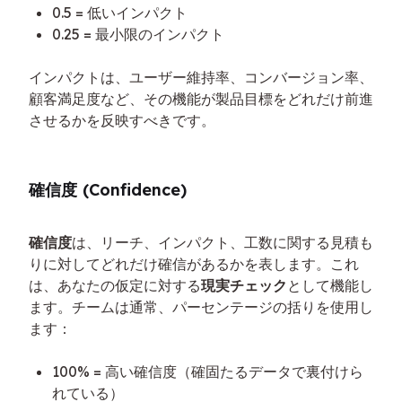
0.5 = 低いインパクト
0.25 = 最小限のインパクト
インパクトは、ユーザー維持率、コンバージョン率、
顧客満足度など、その機能が製品目標をどれだけ前進
させるかを反映すべきです。
確信度 (Confidence)
確信度
は、リーチ、インパクト、工数に関する見積も
りに対してどれだけ確信があるかを表します。これ
は、あなたの仮定に対する
現実チェック
として機能し
ます。チームは通常、パーセンテージの括りを使用し
ます：
100% = 高い確信度（確固たるデータで裏付けら
れている）