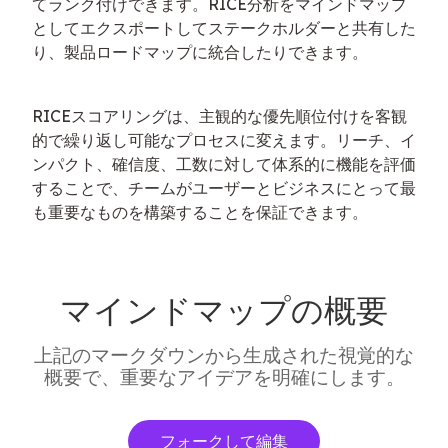
てランク付けできます。RICE分析をマインドマップ
としてエクスポートしてステークホルダーと共有した
り、製品ロードマップに統合したりできます。
RICEスコアリングは、主観的な優先順位付けを客観
的で繰り返し可能なプロセスに変えます。リーチ、イ
ンパクト、確信度、工数に対して体系的に機能を評価
することで、チームがユーザーとビジネスにとって最
も重要なものを構築することを保証できます。
マインドマップの概要
上記のマークダウンから生成された視覚的な
概要で、重要なアイデアを明確にします。
フォークして編集