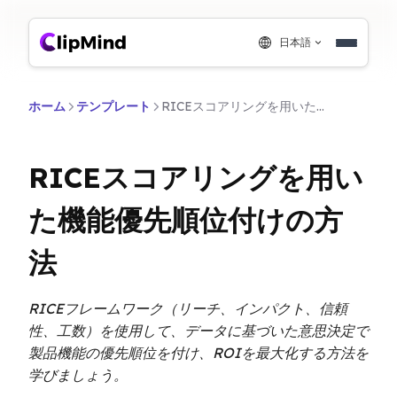
日本語
ホーム
テンプレート
RICEスコアリングを用いた機能優先順位付けの方法
RICEスコアリングを用い
た機能優先順位付けの方
法
RICEフレームワーク（リーチ、インパクト、信頼
性、工数）を使用して、データに基づいた意思決定で
製品機能の優先順位を付け、ROIを最大化する方法を
学びましょう。