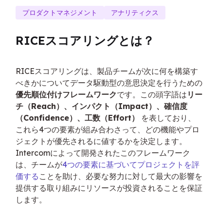
プロダクトマネジメント
アナリティクス
RICEスコアリングとは？
RICEスコアリングは、製品チームが次に何を構築す
べきかについてデータ駆動型の意思決定を行うための
優先順位付けフレームワーク
です。この頭字語は
リー
チ（Reach）、インパクト（Impact）、確信度
（Confidence）、工数（Effort）
 を表しており、
これら4つの要素が組み合わさって、どの機能やプロ
ジェクトが優先されるに値するかを決定します。
Intercomによって開発されたこのフレームワーク
は、チームが
4つの要素に基づいてプロジェクトを評
価する
ことを助け、必要な努力に対して最大の影響を
提供する取り組みにリソースが投資されることを保証
します。