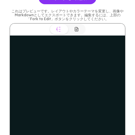
これはプレビューです。レイアウトやカラーテーマを変更し、画像や
Markdownとしてエクスポートできます。編集するには、上部の
「Fork to Edit」ボタンをクリックしてください。