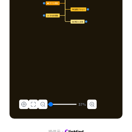
👥 チーム構造
10
🔄 協働プロセス
15
🤝 文化的基盤
10
📊 測定と反復
10
37
%
提供元：