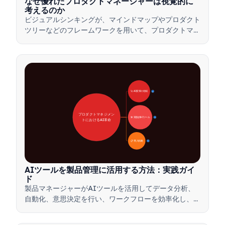
なぜ優れたプロダクトマネージャーは視覚的に
考えるのか
ビジュアルシンキングが、マインドマップやプロダクト
ツリーなどのフレームワークを用いて、プロダクトマネ
ージャーが複雑なアイデアを伝え、迅速な意思決定を行
い、ステークホルダーとの合意形成を図る方法をご紹介
します。
🚀 AI変革の領域
28
プロダクトマネジメン
🛠️ 実践的AIツール
31
トにおけるAI革命
📋 導入戦略
33
AIツールを製品管理に活用する方法：実践ガイ
ド
製品マネージャーがAIツールを活用してデータ分析、
自動化、意思決定を行い、ワークフローを効率化し、製
品革新を推進する方法を学びましょう。