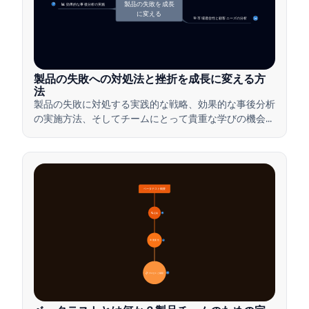
製品の失敗を成長
📊 効果的な事後分析の実施
7
に変える
🎯 市場適合性と顧客ニーズの分析
14
製品の失敗への対処法と挫折を成長に変える方
法
製品の失敗に対処する実践的な戦略、効果的な事後分析
の実施方法、そしてチームにとって貴重な学びの機会に
挫折を変える方法を学びましょう。
ベータテスト概要
🔍 定義
4
🎯 重要性
7
📋 プロセスと種類
20