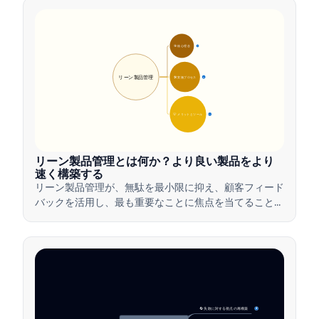
🎯 核心理念
9
リーン製品管理
🛠️ 実施プロセス
12
💡 メリットとツール
17
リーン製品管理とは何か？より良い製品をより
速く構築する
リーン製品管理が、無駄を最小限に抑え、顧客フィード
バックを活用し、最も重要なことに焦点を当てること
で、チームがどのように価値を迅速に提供するかを学び
ましょう。
🔄 失敗に対する視点の再構築
4