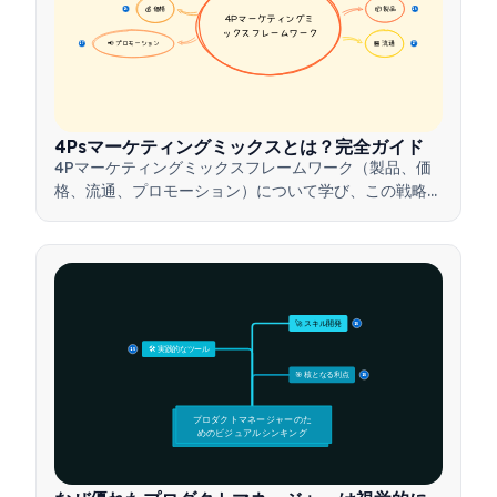
💰 価格
📦 製品
16
16
4Pマーケティングミ
ックスフレームワーク
📢 プロモーション
🏪 流通
17
17
4Psマーケティングミックスとは？完全ガイド
4Pマーケティングミックスフレームワーク（製品、価
格、流通、プロモーション）について学び、この戦略的
ツールを活用して効果的なマーケティング戦略を構築す
る方法を理解しましょう。
🚀 スキル開発
15
🛠️ 実践的なツール
15
🎯 核となる利点
15
プロダクトマネージャーのた
めのビジュアルシンキング