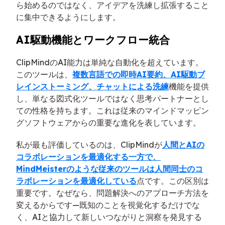
ら始めるのではなく、アイデアを洗練し拡張すること
に集中できるようにします。
AI駆動機能とワークフロー統合
ClipMindのAI能力は単純な自動化を超えています。
このツールは、
複数言語での即時AI要約、AI駆動ブ
レインストーミング、チャットによる洗練
機能を提供
し、単なる図式化ツールではなく思考パートナーとし
ての性格を持ちます。これは従来のマインドマッピン
グソフトウェアからの重要な進化を表しています。
私が最も評価しているのは、ClipMindが
人間とAIの
コラボレーションを最適化する一方で、
MindMeisterのような従来のツールは人間同士のコ
ラボレーションを最適化している
点です。この区別は
重要です。なぜなら、問題解決へのアプローチ方法を
変えるからです—既知のことを視覚化するだけでな
く、AIと協力して新しいつながりと洞察を発見する