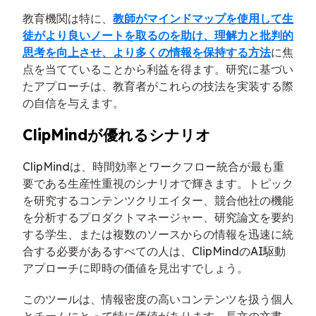
教育機関は特に、
教師がマインドマップを使用して生
徒がより良いノートを取るのを助け、理解力と批判的
思考を向上させ、より多くの情報を保持する方法
に焦
点を当てていることから利益を得ます。研究に基づい
たアプローチは、教育者がこれらの技法を実装する際
の自信を与えます。
ClipMindが優れるシナリオ
ClipMindは、時間効率とワークフロー統合が最も重
要である生産性重視のシナリオで輝きます。トピック
を研究するコンテンツクリエイター、競合他社の機能
を分析するプロダクトマネージャー、研究論文を要約
する学生、または複数のソースからの情報を迅速に統
合する必要があるすべての人は、ClipMindのAI駆動
アプローチに即時の価値を見出すでしょう。
このツールは、情報密度の高いコンテンツを扱う個人
とチームにとって特に価値があります。長文の文書、