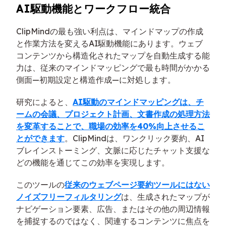
AI駆動機能とワークフロー統合
ClipMindの最も強い利点は、マインドマップの作成
と作業方法を変えるAI駆動機能にあります。ウェブ
コンテンツから構造化されたマップを自動生成する能
力は、従来のマインドマッピングで最も時間がかかる
側面—初期設定と構造作成—に対処します。
研究によると、
AI駆動のマインドマッピングは、チ
ームの会議、プロジェクト計画、文書作成の処理方法
を変革することで、職場の効率を40%向上させるこ
とができます
。ClipMindは、ワンクリック要約、AI
ブレインストーミング、文脈に応じたチャット支援な
どの機能を通じてこの効率を実現します。
このツールの
従来のウェブページ要約ツールにはない
ノイズフリーフィルタリング
は、生成されたマップが
ナビゲーション要素、広告、またはその他の周辺情報
を捕捉するのではなく、関連するコンテンツに焦点を