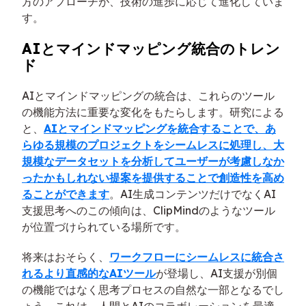
方のアプローチが、技術の進歩に応じて進化していま
す。
AIとマインドマッピング統合のトレン
ド
AIとマインドマッピングの統合は、これらのツール
の機能方法に重要な変化をもたらします。研究による
と、
AIとマインドマッピングを統合することで、あ
らゆる規模のプロジェクトをシームレスに処理し、大
規模なデータセットを分析してユーザーが考慮しなか
ったかもしれない提案を提供することで創造性を高め
ることができます
。AI生成コンテンツだけでなくAI
支援思考へのこの傾向は、ClipMindのようなツール
が位置づけられている場所です。
将来はおそらく、
ワークフローにシームレスに統合さ
れるより直感的なAIツール
が登場し、AI支援が別個
の機能ではなく思考プロセスの自然な一部となるでし
ょう。これは、人間とAIのコラボレーションを最適