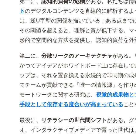
第一に、
認知的負荷の危機
がある。私たちは情
ト
のデジタルコンテンツを直線的に解析するよ
は、逆U字型の関係を描いている：ある点まで
その閾値を超えると、理解と質が低下する。マ
形的で空間的な方法を提供し、認知的負荷を外
第二に、
分散ワークのアーキテクチャ
がある。
かつてアイデアがホワイトボード上に存在して
ップは、それを置き換える永続的で非同期の成
てチームが貢献できる「唯一の情報源」を作り
モートワークに関する研究は、
視覚的成果物と
手段として依存する度合いが高まっている
こと
最後に、
リテラシーの世代間シフト
がある。グ
オ、インタラクティブメディアで育った世代は