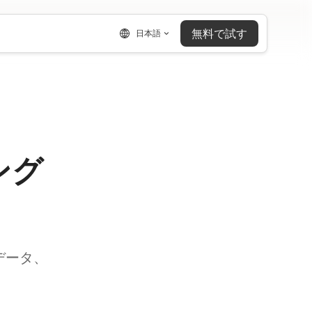
無料で試す
日本語
ング
データ、