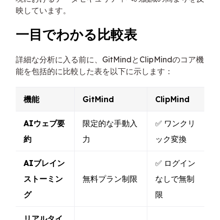
映しています。
一目でわかる比較表
詳細な分析に入る前に、GitMindとClipMindのコア機
能を包括的に比較した表を以下に示します：
機能
GitMind
ClipMind
AIウェブ要
限定的な手動入
✅ ワンクリ
約
力
ック変換
AIブレイン
✅ ログイン
ストーミン
無料プラン制限
なしで無制
グ
限
リアルタイ