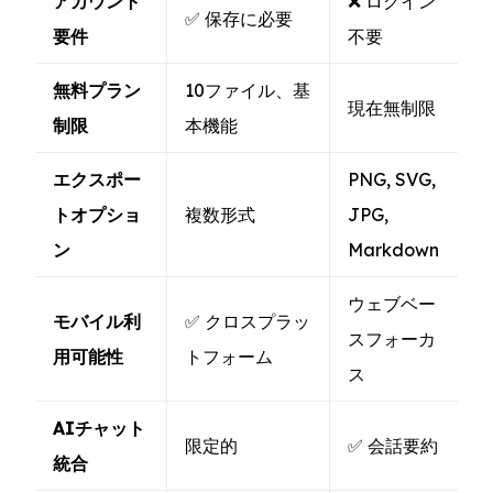
アカウント
❌ ログイン
✅ 保存に必要
要件
不要
無料プラン
10ファイル、基
現在無制限
制限
本機能
エクスポー
PNG, SVG,
トオプショ
複数形式
JPG,
ン
Markdown
ウェブベー
モバイル利
✅ クロスプラッ
スフォーカ
用可能性
トフォーム
ス
AIチャット
限定的
✅ 会話要約
統合