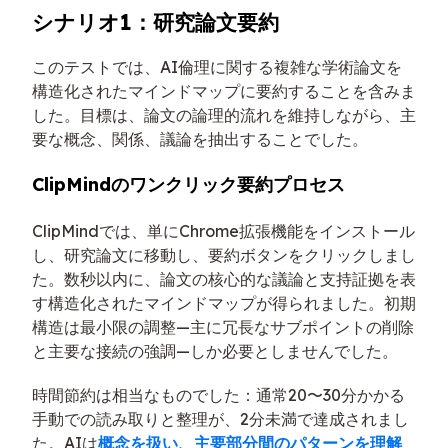
シナリオ1：研究論文要約
このテストでは、AI倫理に関する複雑な学術論文を
構造化されたマインドマップに要約することを含みま
した。目標は、論文の論理的流れを維持しながら、主
要な概念、関係、議論を抽出することでした。
ClipMindのワンクリック要約プロセス
ClipMindでは、単にChrome拡張機能をインストール
し、研究論文に移動し、要約ボタンをクリックしまし
た。数秒以内に、論文の核心的な議論と支持証拠を表
す構造化されたマインドマップが得られました。初期
構造は最小限の調整—主に冗長なサブポイントの削除
と主要な接続の強調—しか必要としませんでした。
時間節約は相当なものでした：通常20〜30分かかる
手動での読み取りと整理が、2分未満で達成されまし
た。AIは
概念を扱い、主要部分間のパターンを理解