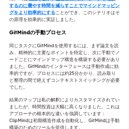
するのに費やす時間を減らすことでマインドマッピン
グをより効率的にする
ことができ、このシナリオはそ
の原理を効果的に実証しました。
GitMindの手動プロセス
同じタスクにGitMindを使用するには、まず論文を読
み、精神的に主要なポイントを特定し、次に手動でノ
ードごとにマインドマップ構造を構築する必要があり
ました。GitMindのインターフェースは手動作成に効
率的ですが、プロセスには約25分かかり、読み取り
と整理の間で絶えずコンテキストスイッチングが必要
でした。
結果のマップは私の解釈によりカスタマイズされてい
ましたが、時間投資は大幅に高くなりました。これは
アプローチの根本的な違いを強調しています：
ClipMindは初期構造作成を自動化し、GitMindは手動
構築のためのツールを提供します。