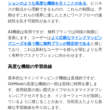
ションのような高度な機能を欠くことがある
。ビジネ
スの観点から理解できるものの、これらの制限は、予
期せずこれらの境界に達したときにワークフローの連
続性を乱す可能性があります。
AI機能は有用ですが、無料プランでは同様の制限に
直面します。ユーザーは
より広範なマインドマッピン
グニーズを扱う際に無料プランが限定的である
と感じ
ており、これは真剣なユーザーを彼らが望むよりも早
く有料サブスクリプションに向かわせます。
高度な機能の学習曲線
基本的なマインドマッピング機能は直感的ですが、
GitMindの高度な機能の一部は習得に時間を要しま
す。使用頻度の低い図式タイプやカスタマイズオプシ
ョンにアクセスするとき、インターフェースが混雑し
ているように感じることがあり、当初見えたよりも急
峻な学習曲線を作り出します。