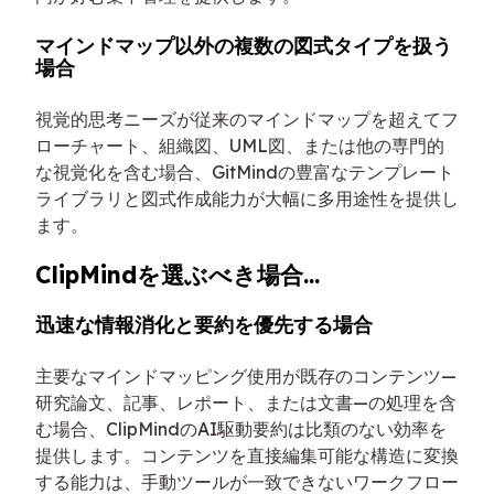
マインドマップ以外の複数の図式タイプを扱う
場合
視覚的思考ニーズが従来のマインドマップを超えてフ
ローチャート、組織図、UML図、または他の専門的
な視覚化を含む場合、GitMindの豊富なテンプレート
ライブラリと図式作成能力が大幅に多用途性を提供し
ます。
ClipMindを選ぶべき場合...
迅速な情報消化と要約を優先する場合
主要なマインドマッピング使用が既存のコンテンツ—
研究論文、記事、レポート、または文書—の処理を含
む場合、ClipMindのAI駆動要約は比類のない効率を
提供します。コンテンツを直接編集可能な構造に変換
する能力は、手動ツールが一致できないワークフロー